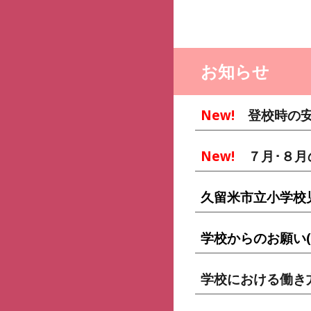
お知らせ
New!
登校時の
New!
７
月･８
久留米市立小学校
学校からのお願い
学校における働き