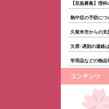
【至急募集】理科
熱中症の予防につ
久留米市からの支
欠席･遅刻の連絡
学用品などの物品
コンテンツ