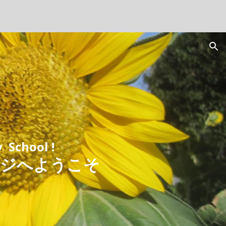
ion
School !
ージへようこそ