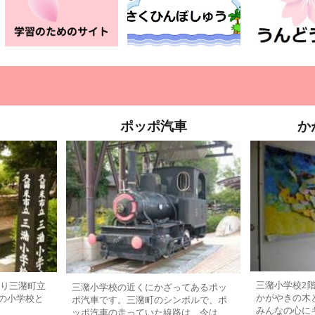
ポッポ汽車
か
三潴小学校2
より三潴町立
三潴小学校の近くにかざってあるポッ
かがやきの木
の小学校と
ポ汽車です。三潴町のシンボルで、ポ
みんなの心に
ッポ汽車の走っていた線路は、今は、